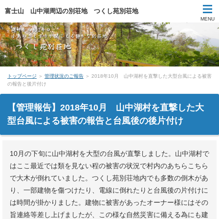
富士山 山中湖周辺の別荘地 つくし苑別荘地
MENU
TOPページ
戸建てをさがす
トップページ
＞
管理状況のご報告
＞ 2018年10月 山中湖村を直撃した大型台風による被害
の報告と後片付け
土地をさがす
【管理報告】2018年10月 山中湖村を直撃した大
会社概要
型台風による被害の報告と台風後の後片付け
お問合せ
10月の下旬に山中湖村を大型の台風が直撃しました。山中湖村で
はここ最近では類を見ない程の被害の状況で村内のあちらこちら
で大木が倒れていました。つくし苑別荘地内でも多数の倒木があ
り、一部建物を傷つけたり、電線に倒れたりと台風後の片付けに
は時間が掛かりました。建物に被害があったオーナー様にはその
旨連絡等差し上げましたが、この様な自然災害に備える為にも建